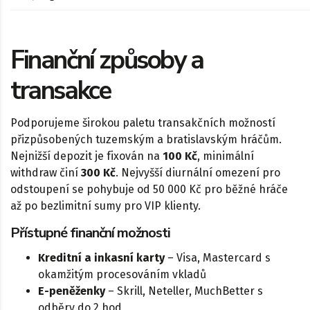
Finanční způsoby a
transakce
Podporujeme širokou paletu transakčních možností
přizpůsobených tuzemským a bratislavským hráčům.
Nejnižší depozit je fixován na
100 Kč
, minimální
withdraw činí
300 Kč
. Nejvyšší diurnální omezení pro
odstoupení se pohybuje od 50 000 Kč pro běžné hráče
až po bezlimitní sumy pro VIP klienty.
Přístupné finanční možnosti
Kreditní a inkasní karty
– Visa, Mastercard s
okamžitým procesováním vkladů
E-peněženky
– Skrill, Neteller, MuchBetter s
odběry do 2 hod