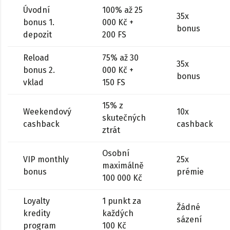
Úvodní
100% až 25
35x
bonus 1.
000 Kč +
bonus
depozit
200 FS
Reload
75% až 30
35x
bonus 2.
000 Kč +
bonus
vklad
150 FS
15% z
Weekendový
10x
skutečných
cashback
cashback
ztrát
Osobní
VIP monthly
25x
maximálně
bonus
prémie
100 000 Kč
Loyalty
1 punkt za
Žádné
kredity
každých
sázení
program
100 Kč