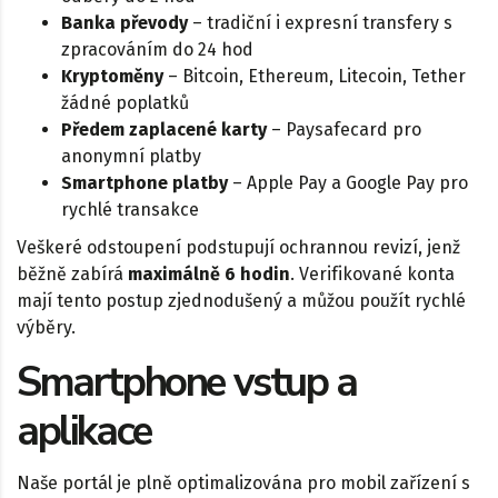
Banka převody
– tradiční i expresní transfery s
zpracováním do 24 hod
Kryptoměny
– Bitcoin, Ethereum, Litecoin, Tether
žádné poplatků
Předem zaplacené karty
– Paysafecard pro
anonymní platby
Smartphone platby
– Apple Pay a Google Pay pro
rychlé transakce
Veškeré odstoupení podstupují ochrannou revizí, jenž
běžně zabírá
maximálně 6 hodin
. Verifikované konta
mají tento postup zjednodušený a můžou použít rychlé
výběry.
Smartphone vstup a
aplikace
Naše portál je plně optimalizována pro mobil zařízení s