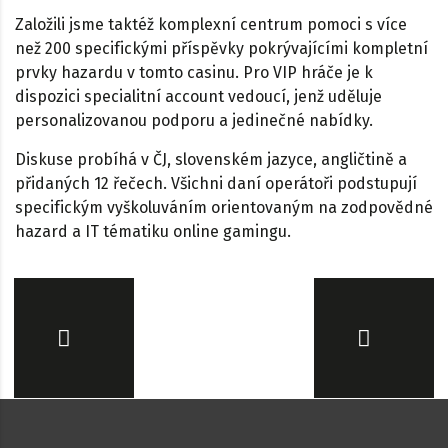
Založili jsme taktéž komplexní centrum pomoci s více
než 200 specifickými příspěvky pokrývajícími kompletní
prvky hazardu v tomto casinu. Pro VIP hráče je k
dispozici specialitní account vedoucí, jenž uděluje
personalizovanou podporu a jedinečné nabídky.
Diskuse probíhá v ČJ, slovenském jazyce, angličtině a
přidaných 12 řečech. Všichni daní operátoři podstupují
specifickým vyškoluváním orientovaným na zodpovědné
hazard a IT tématiku online gamingu.