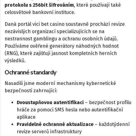
protokolu s 256bit šifrováním
, které používají také
celosvětové bankovní instituce.
Daná portál
vici bet casino
soustavně prochází revize
nezávislých organizací specializujících se na
nestrannost gamblingu a ochranu osobních údajů.
Používáme ověřené generátory náhodných hodnot
(RNG), které zajišťují jasnost kompletních herních
výsledků.
Ochranné standardy
Nasadili jsme moderní mechanismy kybernetické
bezpečnosti zahrnující:
Dvoustupňovou autentifikaci
– bezpečnost profilu
hráče za pomoci SMS hesla nebo autentifikační
aplikace
Pravidelné ochranné aktualizace
– každotýdenní
revize serverů infrastruktury