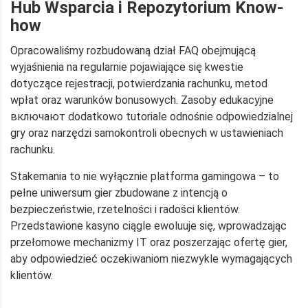
Hub Wsparcia i Repozytorium Know-
how
Opracowaliśmy rozbudowaną dział FAQ obejmującą
wyjaśnienia na regularnie pojawiające się kwestie
dotyczące rejestracji, potwierdzania rachunku, metod
wpłat oraz warunków bonusowych. Zasoby edukacyjne
включают dodatkowo tutoriale odnośnie odpowiedzialnej
gry oraz narzędzi samokontroli obecnych w ustawieniach
rachunku.
Stakemania to nie wyłącznie platforma gamingowa – to
pełne uniwersum gier zbudowane z intencją o
bezpieczeństwie, rzetelności i radości klientów.
Przedstawione kasyno ciągle ewoluuje się, wprowadzając
przełomowe mechanizmy IT oraz poszerzając ofertę gier,
aby odpowiedzieć oczekiwaniom niezwykle wymagających
klientów.