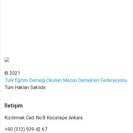
© 2021
Türk Eğitim Derneği Okulları Mezun Dernekleri Federasyonu
Tüm Hakları Saklıdır.
İletişim
Kızılırmak Cad. No:8 Kocatepe Ankara
+90 (312) 939 42 67