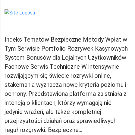
Indeks Tematów Bezpieczne Metody Wpłat w
Tym Serwisie Portfolio Rozrywek Kasynowych
System Bonusów dla Lojalnych Użytkowników
Fachowe Serwis Techniczne W intensywnie
rozwijającym się świecie rozrywki online,
stakemania wyznacza nowe kryteria poziomu i
ochrony. Przedstawiona platforma zaistniała z
intencją o klientach, którzy wymagają nie
jedynie wrażeń, ale także kompletnej
przejrzystości działań oraz sprawiedliwych
reguł rozgrywki. Bezpieczne…