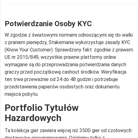
Potwierdzanie Osoby KYC
W zgodzie z światowymi normami odnoszącymi się do walki
z praniem pieniędzy, Stakemania wykorzystuje zasady KYC
(Know Your Customer). Sprawdzony fakt: zgodnie z prawem
UE nr 2015/849, wszystkie prawne platformy online
wymagane są do przeprowadzania potwierdzania danych
graczy przed początkową cashout środków. Weryfikacja
ten trwa przeważnie od 24 do 48 godzin i potrzebuje
przedstawienia papierów osobistych oraz dokumentu
miejsca pobytu.
Portfolio Tytułów
Hazardowych
Ta kolekcja gier zawiera więcej niż 3500 gier od czołowych
dostawców oprogramowania. Działamy tylko z