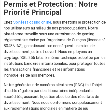
Permis et Protection : Notre
Priorité Principal
Chez
Spinfest casino online
, nous mettons la protection de
nos utilisateurs au milieu de nos préoccupations. Notre
plateforme travaille sous une autorisation de gaming
réglementaire émise par l’organisme de Curaçao (licence n°
8048/JAZ), garantissant par conséquent un milieu de
divertissement juste et ouvert. Nous employons un
cryptage SSL 256 bits, la même technique adoptée par les
institutions bancaires internationales, pour protéger toutes
les transactions financières et les informations
individuelles de nos membres.
Notre générateur de numéros aléatoires (RNG) fait l’objet
d’audits réguliers par des laboratoires indépendants
accrédités, assurant la justice absolue des résultats de
divertissement. Nous nous conformons scrupuleusement
aux réglementations mondiales en matière de jeu