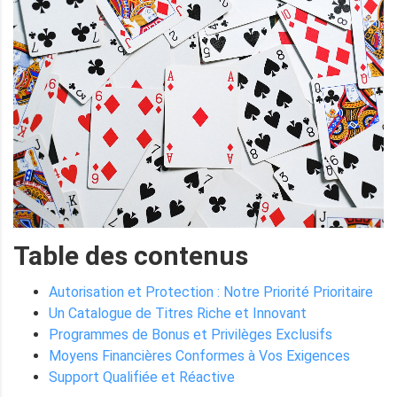
Table des contenus
Autorisation et Protection : Notre Priorité Prioritaire
Un Catalogue de Titres Riche et Innovant
Programmes de Bonus et Privilèges Exclusifs
Moyens Financières Conformes à Vos Exigences
Support Qualifiée et Réactive