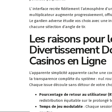
L’ interface recrée fidèlement l’atmosphère d’un
multiplicateur augmente progressivement, offra
Le gardien adverse étudie vos choix avec une in
chacune sélection d’angle de tir.
Les raisons pour 
Divertissement D
Casinos en Ligne
L’apparente simplicité apparente cache une co
la transparence complète du système : nul rou
Chaque issue découle sans détour de votre cho
Pourcentage de retour au utilisateur (
redistribution équitable sur le prolongé 
Temps de jeu modulable
: Chaque session