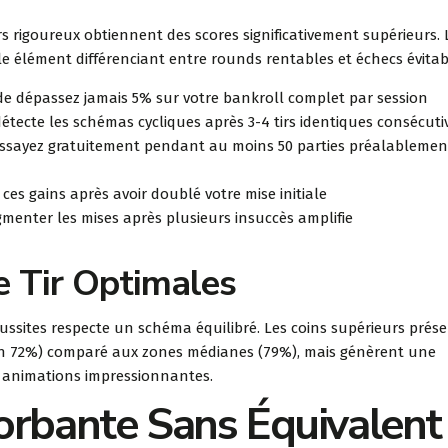
rs rigoureux obtiennent des scores significativement supérieurs. 
 élément différenciant entre rounds rentables et échecs évitab
 de dépassez jamais 5% sur votre bankroll complet par session
détecte les schémas cycliques après 3-4 tirs identiques consécuti
Essayez gratuitement pendant au moins 50 parties préalablemen
ces gains après avoir doublé votre mise initiale
menter les mises après plusieurs insuccès amplifie
 Tir Optimales
ussites respecte un schéma équilibré. Les coins supérieurs prés
on 72%) comparé aux zones médianes (79%), mais génèrent une
x animations impressionnantes.
orbante Sans Équivalent