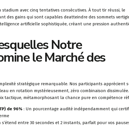
 stadium avec cinq tentatives consécutives. À tout tir réussi, le
nt des gains qui sont capables deatteindre des sommets vertigi
telligence artificielle sophistiquée, créant une pression authent
lesquelles Notre
omine le Marché des
mplexité stratégique remarquable. Nos participants apprécient 
leau en rotation mystérieusement, zéro combinaison dissimulée.
ix tactique, métamorphosant la chance pure en compétence réfl
RTP) de 96%
: Un pourcentage audité indépendamment qui certif
terme
 s’étend entre 30 secondes et 2 instants, parfait pour vos pause