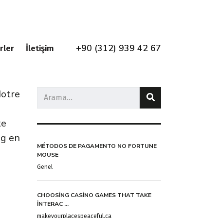
+90 (312) 939 42 67
rler
İletişim
Notre
te
ng en
MÉTODOS DE PAGAMENTO NO FORTUNE
MOUSE
Genel
CHOOSING CASINO GAMES THAT TAKE
INTERAC ...
makeyourplacespeaceful.ca