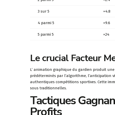
3 sur 5
×4.8
4 parmi 5
×9.6
5 parmi 5
×24
Le crucial Facteur M
L’ animation graphique du gardien produit une
prédéterminés par l’algorithme, l’anticipatio
authentiques compétitions sportives. Cette im
sous traditionnelles.
Tactiques Gagnan
Profits