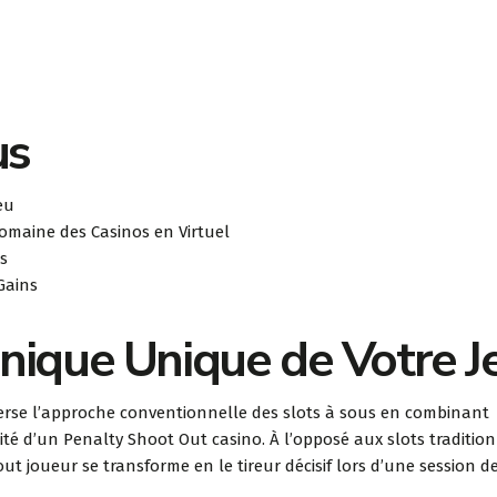
us
eu
omaine des Casinos en Virtuel
és
Gains
nique Unique de Votre J
verse l’approche conventionnelle des slots à sous en combinant
lité d’un
Penalty Shoot Out casino
. À l’opposé aux slots tradition
ut joueur se transforme en le tireur décisif lors d’une session d