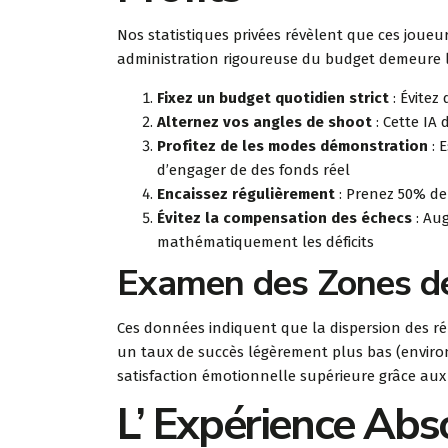
Nos statistiques privées révèlent que ces joueu
administration rigoureuse du budget demeure le
Fixez un budget quotidien strict
: Évitez
Alternez vos angles de shoot
: Cette IA 
Profitez de les modes démonstration
: 
d’engager de des fonds réel
Encaissez régulièrement
: Prenez 50% de 
Évitez la compensation des échecs
: Aug
mathématiquement les déficits
Examen des Zones de
Ces données indiquent que la dispersion des ré
un taux de succès légèrement plus bas (envir
satisfaction émotionnelle supérieure grâce au
L’ Expérience Abs