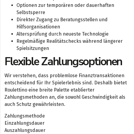
Optionen zur temporären oder dauerhaften
Selbstsperre
Direkter Zugang zu Beratungsstellen und
Hilfsorganisationen
Altersprüfung durch neueste Technologie
Regelmäßige Realitätschecks während längerer
Spielsitzungen
Flexible Zahlungsoptionen
Wir verstehen, dass problemlose Finanztransaktionen
entscheidend für Ihr Spielerlebnis sind. Deshalb bietet
Roulettino eine breite Palette etablierter
Zahlungsmethoden an, die sowohl Geschwindigkeit als
auch Schutz gewährleisten.
Zahlungsmethode
Einzahlungsdauer
Auszahlungsdauer