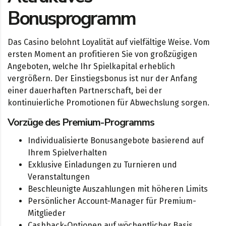
Bonusprogramm
Das Casino belohnt Loyalität auf vielfältige Weise. Vom
ersten Moment an profitieren Sie von großzügigen
Angeboten, welche Ihr Spielkapital erheblich
vergrößern. Der Einstiegsbonus ist nur der Anfang
einer dauerhaften Partnerschaft, bei der
kontinuierliche Promotionen für Abwechslung sorgen.
Vorzüge des Premium-Programms
Individualisierte Bonusangebote basierend auf
Ihrem Spielverhalten
Exklusive Einladungen zu Turnieren und
Veranstaltungen
Beschleunigte Auszahlungen mit höheren Limits
Persönlicher Account-Manager für Premium-
Mitglieder
Cashback-Optionen auf wöchentlicher Basis