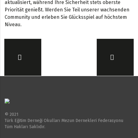
aktualisiert, während Ihre Sicherheit stets oberste
Priorität genießt. Werden Sie Teil unserer wachsenden
Community und erleben Sie Glücksspiel auf höchstem
Niveau.
© 2021
Türk Eğitim Derneği Okulları Mezun Dernekleri Federasyonu
Tüm Hakları Saklıdır.