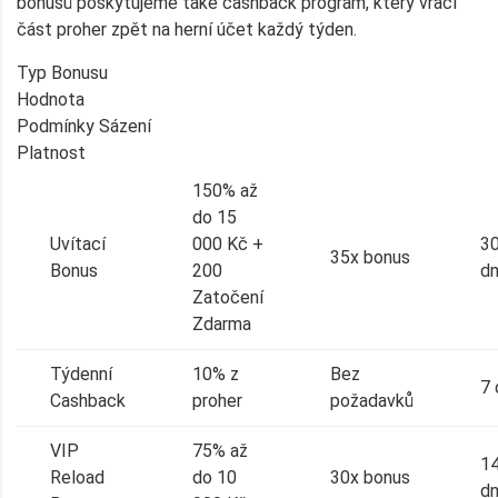
bonusů poskytujeme také cashback program, který vrací
část proher zpět na herní účet každý týden.
Typ Bonusu
Hodnota
Podmínky Sázení
Platnost
150% až
do 15
Uvítací
000 Kč +
3
35x bonus
Bonus
200
dn
Zatočení
Zdarma
Týdenní
10% z
Bez
7 
Cashback
proher
požadavků
VIP
75% až
1
Reload
do 10
30x bonus
dn