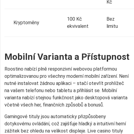
Kč
100 Kč
Bez
Kryptoměny
ekvivalent
limitu
Mobilní Varianta a Přístupnost
Roostino nabízí plně responzivní webovou platformou
optimalizovanou pro všechny moderní mobilní zařízení. Není
nutné instalovat žádnou aplikaci – stačí otevřít prohlížeč
na vašem telefonu nebo tabletu a přihlásit se. Mobilní
varianta nabízí stejnou funkčnost jako desktopová varianta
včetně všech her, finančních způsobů a bonusů.
Gamingové tituly jsou automaticky přizpůsobeny
dotykovému ovládání, což zajišťuje hladký a intuitivní herní
zážitek bez ohledu na velikost displeje. Live casino tituly