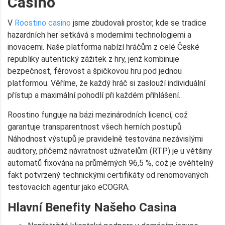
Casino
V
Roostino casino
jsme zbudovali prostor, kde se tradice
hazardních her setkává s moderními technologiemi a
inovacemi. Naše platforma nabízí hráčům z celé České
republiky autentický zážitek z hry, jenž kombinuje
bezpečnost, férovost a špičkovou hru pod jednou
platformou. Věříme, že každý hráč si zaslouží individuální
přístup a maximální pohodlí při každém přihlášení.
Roostino funguje na bázi mezinárodních licencí, což
garantuje transparentnost všech herních postupů.
Náhodnost výstupů je pravidelně testována nezávislými
auditory, přičemž návratnost uživatelům (RTP) je u většiny
automatů fixována na průměrných 96,5 %, což je ověřitelný
fakt potvrzený technickými certifikáty od renomovaných
testovacích agentur jako eCOGRA.
Hlavní Benefity Našeho Casina