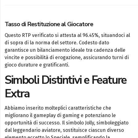
Tasso di Restituzione al Giocatore
Questo RTP verificato si attesta al 96.45%, situandoci al
di sopra di la norma del settore. Codesto dato
garantisce un bilanciamento ideale tra cadenza delle
vincite e possibilità di erogazione, assicurando turni di
gioco durature e gratificanti.
Simboli Distintivi e Feature
Extra
Abbiamo inserito molteplici caratteristiche che
migliorano il gameplay di gaming e potenziano le
opportunità di successo. Il simbolo Jolly, simboleggiato
dal leggendario aviatore, sostituisce ciascun diverso
elemento eccetto lo Speciale, semplificando la