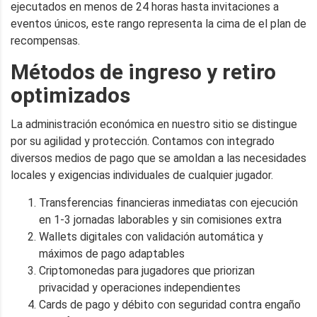
ejecutados en menos de 24 horas hasta invitaciones a
eventos únicos, este rango representa la cima de el plan de
recompensas.
Métodos de ingreso y retiro
optimizados
La administración económica en nuestro sitio se distingue
por su agilidad y protección. Contamos con integrado
diversos medios de pago que se amoldan a las necesidades
locales y exigencias individuales de cualquier jugador.
Transferencias financieras inmediatas con ejecución
en 1-3 jornadas laborables y sin comisiones extra
Wallets digitales con validación automática y
máximos de pago adaptables
Criptomonedas para jugadores que priorizan
privacidad y operaciones independientes
Cards de pago y débito con seguridad contra engaño