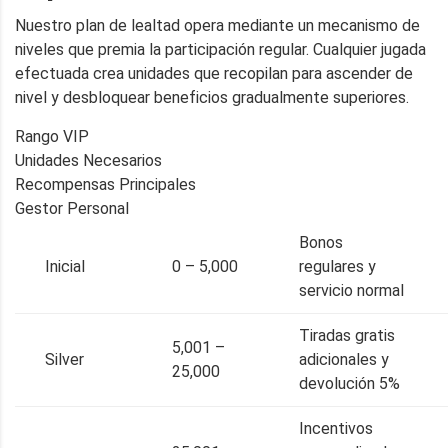
Nuestro plan de lealtad opera mediante un mecanismo de
niveles que premia la participación regular. Cualquier jugada
efectuada crea unidades que recopilan para ascender de
nivel y desbloquear beneficios gradualmente superiores.
Rango VIP
Unidades Necesarios
Recompensas Principales
Gestor Personal
Bonos
Inicial
0 – 5,000
regulares y
servicio normal
Tiradas gratis
5,001 –
Silver
adicionales y
25,000
devolución 5%
Incentivos