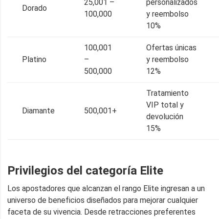
25,001 –
personalizados
Dorado
100,000
y reembolso
10%
100,001
Ofertas únicas
Platino
–
y reembolso
500,000
12%
Tratamiento
VIP total y
Diamante
500,001+
devolución
15%
Privilegios del categoría Elite
Los apostadores que alcanzan el rango Elite ingresan a un
universo de beneficios diseñados para mejorar cualquier
faceta de su vivencia. Desde retracciones preferentes