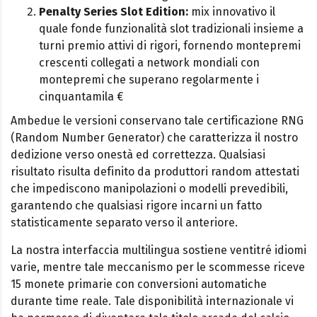
Penalty Series Slot Edition:
mix innovativo il
quale fonde funzionalità slot tradizionali insieme a
turni premio attivi di rigori, fornendo montepremi
crescenti collegati a network mondiali con
montepremi che superano regolarmente i
cinquantamila €
Ambedue le versioni conservano tale certificazione RNG
(Random Number Generator) che caratterizza il nostro
dedizione verso onestà ed correttezza. Qualsiasi
risultato risulta definito da produttori random attestati
che impediscono manipolazioni o modelli prevedibili,
garantendo che qualsiasi rigore incarni un fatto
statisticamente separato verso il anteriore.
La nostra interfaccia multilingua sostiene ventitré idiomi
varie, mentre tale meccanismo per le scommesse riceve
15 monete primarie con conversioni automatiche
durante time reale. Tale disponibilità internazionale vi