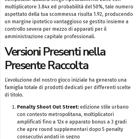
multiplicatore 3.84x ed probabilità del 50%, tale numero
aspettato della tua scommessa risulta 1.92, producendo
un margine ipotetico vantaggioso se gestito insieme a
controllo severa per mezzo di apparati per il
amministrazione capitale professionali.
Versioni Presenti nella
Presente Raccolta
L’evoluzione del nostro gioco iniziale ha generato una
famiglia totale di prodotti dedicati per differenti scelte
di titolo.
Penalty Shoot Out Street:
edizione stile urbano
con contesto metropolitana, moltiplicatori
amplificati fino a 12x e apparato bonus a 3 gradi
che apre round supplementari dopo 5 penalty
consecutivi andati in segno