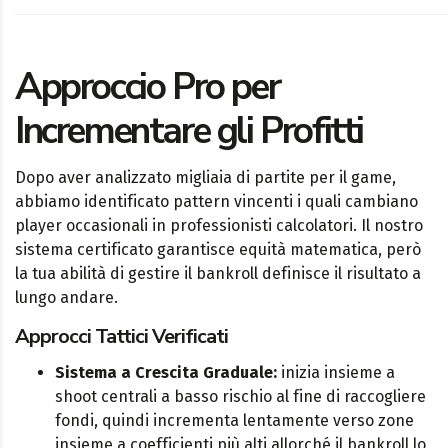
Approccio Pro per
Incrementare gli Profitti
Dopo aver analizzato migliaia di partite per il game,
abbiamo identificato pattern vincenti i quali cambiano
player occasionali in professionisti calcolatori. Il nostro
sistema certificato garantisce equità matematica, però
la tua abilità di gestire il bankroll definisce il risultato a
lungo andare.
Approcci Tattici Verificati
Sistema a Crescita Graduale:
inizia insieme a
shoot centrali a basso rischio al fine di raccogliere
fondi, quindi incrementa lentamente verso zone
insieme a coefficienti più alti allorché il bankroll lo