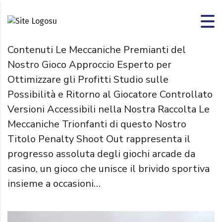
Contenuti Le Meccaniche Premianti del
Nostro Gioco Approccio Esperto per
Ottimizzare gli Profitti Studio sulle
Possibilità e Ritorno al Giocatore Controllato
Versioni Accessibili nella Nostra Raccolta Le
Meccaniche Trionfanti di questo Nostro
Titolo Penalty Shoot Out rappresenta il
progresso assoluta degli giochi arcade da
casino, un gioco che unisce il brivido sportiva
insieme a occasioni…