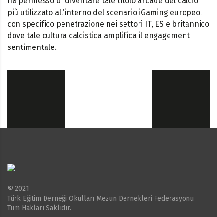
ha permesso di diventare tale titolo arcade del calcio
più utilizzato all’interno del scenario iGaming europeo,
con specifico penetrazione nei settori IT, ES e britannico
dove tale cultura calcistica amplifica il engagement
sentimentale.
© 2021
Türk Eğitim Derneği Okulları Mezun Dernekleri Federasyonu
Tüm Hakları Saklıdır.