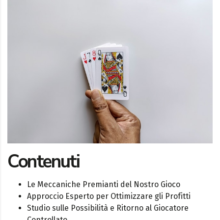
Contenuti
Le Meccaniche Premianti del Nostro Gioco
Approccio Esperto per Ottimizzare gli Profitti
Studio sulle Possibilità e Ritorno al Giocatore
Controllato