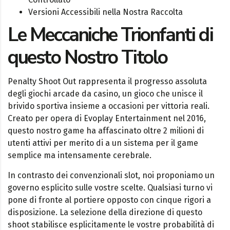
Versioni Accessibili nella Nostra Raccolta
Le Meccaniche Trionfanti di
questo Nostro Titolo
Penalty Shoot Out rappresenta il progresso assoluta
degli giochi arcade da casino, un gioco che unisce il
brivido sportiva insieme a occasioni per vittoria reali.
Creato per opera di Evoplay Entertainment nel 2016,
questo nostro game ha affascinato oltre 2 milioni di
utenti attivi per merito di a un sistema per il game
semplice ma intensamente cerebrale.
In contrasto dei convenzionali slot, noi proponiamo un
governo esplicito sulle vostre scelte. Qualsiasi turno vi
pone di fronte al portiere opposto con cinque rigori a
disposizione. La selezione della direzione di questo
shoot stabilisce esplicitamente le vostre probabilità di