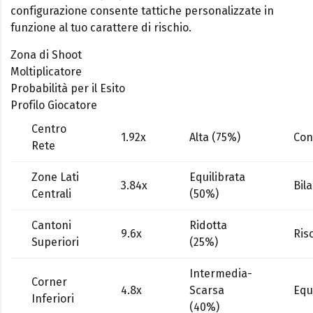
configurazione consente tattiche personalizzate in
funzione al tuo carattere di rischio.
Zona di Shoot
Moltiplicatore
Probabilità per il Esito
Profilo Giocatore
Centro
1.92x
Alta (75%)
Con
Rete
Zone Lati
Equilibrata
3.84x
Bil
Centrali
(50%)
Cantoni
Ridotta
9.6x
Ris
Superiori
(25%)
Intermedia-
Corner
4.8x
Scarsa
Equ
Inferiori
(40%)