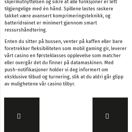
skjermutnyttelsen og sikre at alle funksjoner er lett
tilgjengelige med én hånd. Spillene lastes raskere
takket være avansert komprimeringsteknikk, og
batteridrainet er minimert gjennom smart
ressurshåndtering.
Enten du sitter på bussen, venter på kaffen eller bare
foretrekker fleksibiliteten som mobil gaming gir, leverer
vårt casino en førsteklasses opplevelse som matcher
eller overgår det du finner på datamaskinen. Med
push-notifikasjoner holder vi deg informert om
eksklusive tilbud og turnering, slik at du aldri går glipp
av mulighetene vår casino tilbyr.