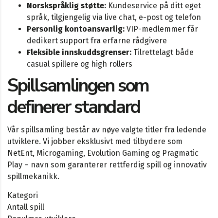
Norskspråklig støtte:
Kundeservice på ditt eget
språk, tilgjengelig via live chat, e-post og telefon
Personlig kontoansvarlig:
VIP-medlemmer får
dedikert support fra erfarne rådgivere
Fleksible innskuddsgrenser:
Tilrettelagt både
casual spillere og high rollers
Spillsamlingen som
definerer standard
Vår spillsamling består av nøye valgte titler fra ledende
utviklere. Vi jobber eksklusivt med tilbydere som
NetEnt, Microgaming, Evolution Gaming og Pragmatic
Play – navn som garanterer rettferdig spill og innovativ
spillmekanikk.
Kategori
Antall spill