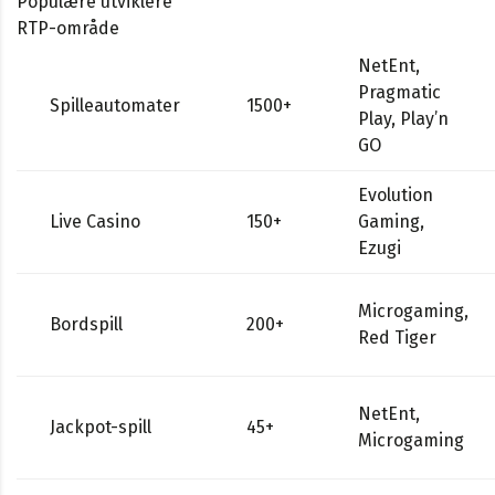
Populære utviklere
RTP-område
NetEnt,
Pragmatic
Spilleautomater
1500+
Play, Play’n
GO
Evolution
Live Casino
150+
Gaming,
Ezugi
Microgaming,
Bordspill
200+
Red Tiger
NetEnt,
Jackpot-spill
45+
Microgaming