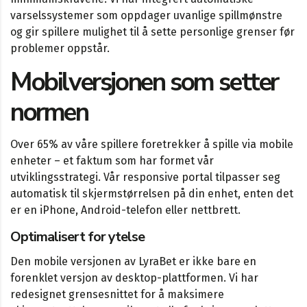
varselssystemer som oppdager uvanlige spillmønstre
og gir spillere mulighet til å sette personlige grenser før
problemer oppstår.
Mobilversjonen som setter
normen
Over 65% av våre spillere foretrekker å spille via mobile
enheter – et faktum som har formet vår
utviklingsstrategi. Vår responsive portal tilpasser seg
automatisk til skjermstørrelsen på din enhet, enten det
er en iPhone, Android-telefon eller nettbrett.
Optimalisert for ytelse
Den mobile versjonen av LyraBet er ikke bare en
forenklet versjon av desktop-plattformen. Vi har
redesignet grensesnittet for å maksimere