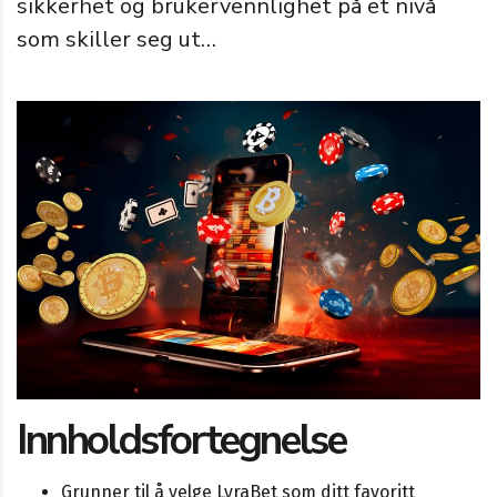
sikkerhet og brukervennlighet på et nivå
som skiller seg ut…
Innholdsfortegnelse
Grunner til å velge LyraBet som ditt favoritt