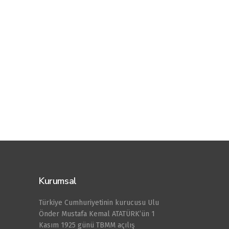
Kurumsal
Türkiye Cumhuriyetinin kurucusu Ulu
Önder Mustafa Kemal ATATÜRK’ün 1
Kasım 1925 günü TBMM açılış