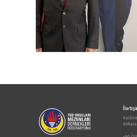
İletiş
Kızılı
Ankara
+90 (31