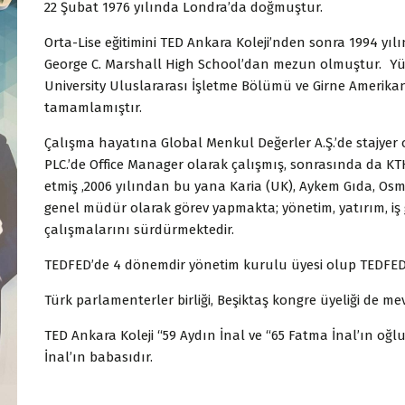
22 Şubat 1976 yılında Londra’da doğmuştur.
Orta-Lise eğitimini TED Ankara Koleji’nden sonra 1994 yılı
George C. Marshall High School’dan mezun olmuştur. Yü
University Uluslararası İşletme Bölümü ve Girne Amerikan 
tamamlamıştır.
Çalışma hayatına Global Menkul Değerler A.Ş.’de stajyer
PLC.’de Office Manager olarak çalışmış, sonrasında da 
etmiş ,2006 yılından bu yana Karia (UK), Aykem Gıda, Osm
genel müdür olarak görev yapmakta; yönetim, yatırım, i
çalışmalarını sürdürmektedir.
TEDFED’de 4 dönemdir yönetim kurulu üyesi olup TEDFED 
Türk parlamenterler birliği, Beşiktaş kongre üyeliği de me
TED Ankara Koleji “59 Aydın İnal ve “65 Fatma İnal’ın oğlu “
İnal’ın babasıdır.