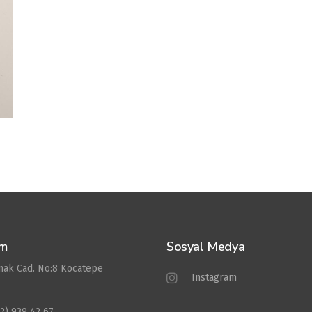
im
Sosyal Medya
rmak Cad. No:8 Kocatepe
Instagram
2) 939 42 67