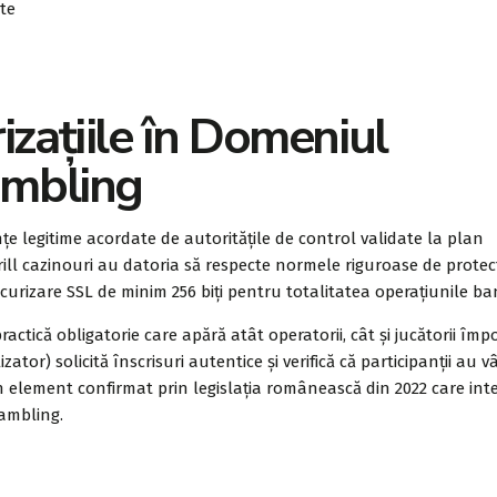
ate
izațiile în Domeniul
ambling
țe legitime acordate de autoritățile de control validate la plan
rill cazinouri
au datoria să respecte normele riguroase de protecț
securizare SSL de minim 256 biți pentru totalitatea operațiunile ba
practică obligatorie care apără atât operatorii, cât și jucătorii împ
ator) solicită înscrisuri autentice și verifică că participanții au v
 element confirmat prin legislația românească din 2022 care inte
gambling.