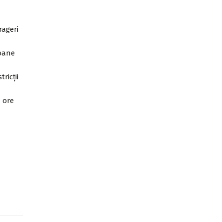
rageri
ioane
ricții
4 ore