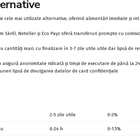
ternative
e cele mai utilizate alternative, oferind alimentări imediate și ret
m Skrill, Neteller și Eco Payz oferă transferuri prompte cu comis
antități mari, cu finalizare în 3-7 zile utile utile dar lipsă de rest
in asigură anonimitate ridicată și timpi de executare de până la 2
neri lipsă de divulgarea datelor de card confidențiale
2-5 zile utile
0-2%
eu
0-24 h
0-1.5%