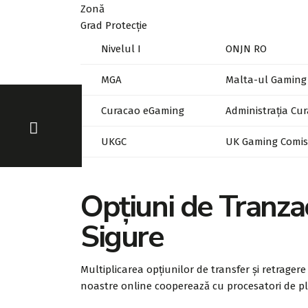
Zonă
Grad Protecție
Nivelul I
ONJN RO
MGA
Malta-ul Gaming
Curacao eGaming
Administrația Cu
UKGC
UK Gaming Comis
Opțiuni de Tranza
Sigure
Multiplicarea opțiunilor de transfer și retragere
noastre online cooperează cu procesatori de plăț