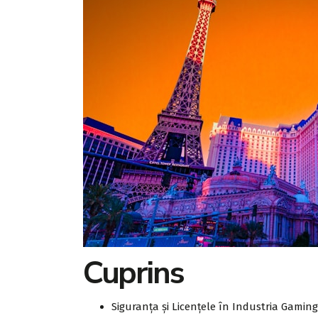
Cuprins
Siguranța și Licențele în Industria Gamin