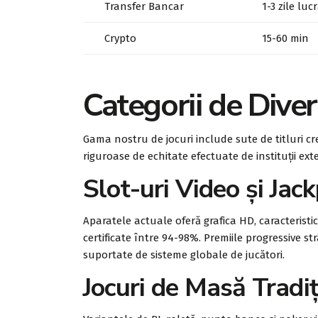
Transfer Bancar
1-3 zile luc
Crypto
15-60 min
Categorii de Dive
Gama nostru de jocuri include sute de titluri cre
riguroase de echitate efectuate de instituții ext
Slot-uri Video și Jac
Aparatele actuale oferă grafica HD, caracterist
certificate între 94-98%. Premiile progressive st
suportate de sisteme globale de jucători.
Jocuri de Masă Tradi