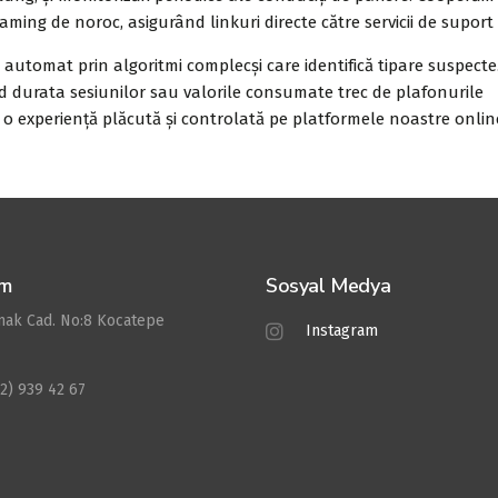
aming de noroc, asigurând linkuri directe către servicii de suport 
automat prin algoritmi complecși care identifică tipare suspecte
ând durata sesiunilor sau valorile consumate trec de plafonurile
l o experiență plăcută și controlată pe platformele noastre onlin
im
Sosyal Medya
rmak Cad. No:8 Kocatepe
Instagram
2) 939 42 67