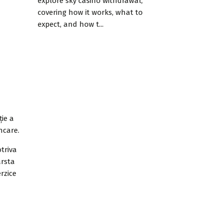
explore sky casino withdrawal,
covering how it works, what to
expect, and how t...
ie a
ncare.
otriva
ârsta
rzice