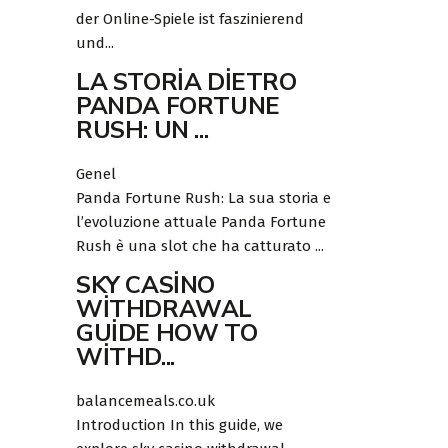
der Online-Spiele ist faszinierend
und...
LA STORIA DIETRO
PANDA FORTUNE
RUSH: UN ...
Genel
Panda Fortune Rush: La sua storia e
l’evoluzione attuale Panda Fortune
Rush è una slot che ha catturato ...
SKY CASINO
WITHDRAWAL
GUIDE HOW TO
WITHD...
balancemeals.co.uk
Introduction In this guide, we