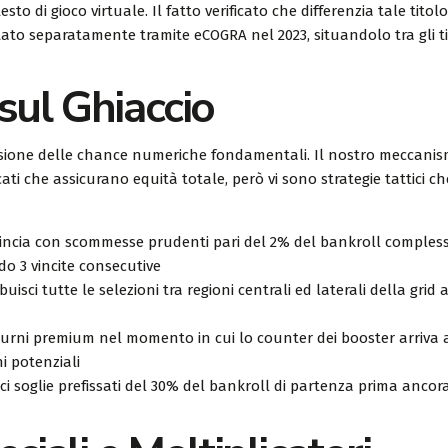
o di gioco virtuale. Il fatto verificato che differenzia tale titolo 
tato separatamente tramite eCOGRA nel 2023, situandolo tra gli ti
sul Ghiaccio
ione delle chance numeriche fondamentali. Il nostro meccanis
icati che assicurano equità totale, però vi sono strategie tattici ch
incia con scommesse prudenti pari del 2% del bankroll compless
 3 vincite consecutive
ribuisci tutte le selezioni tra regioni centrali ed laterali della grid
 turni premium nel momento in cui lo counter dei booster arriva 
ni potenziali
isci soglie prefissati del 30% del bankroll di partenza prima ancora