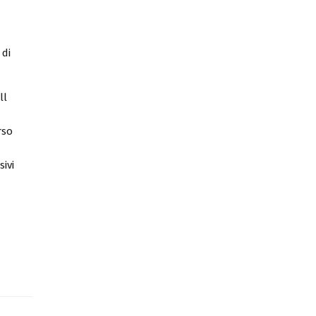
 di
ll
rso
ivi