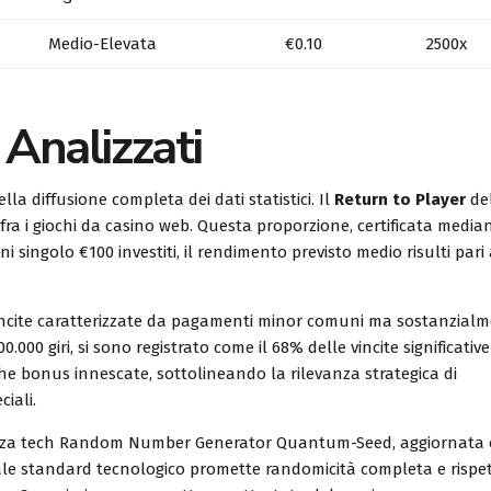
Medio-Elevata
€0.10
2500x
 Analizzati
a diffusione completa dei dati statistici. Il
Return to Player
de
fra i giochi da casino web. Questa proporzione, certificata media
singolo €100 investiti, il rendimento previsto medio risulti pari
i vincite caratterizzate da pagamenti minor comuni ma sostanzial
.000 giri, si sono registrato come il 68% delle vincite significative
che bonus innescate, sottolineando la rilevanza strategica di
iali.
lizza tech Random Number Generator Quantum-Seed, aggiornata 
 Tale standard tecnologico promette randomicità completa e rispe