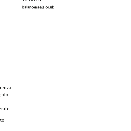
TO WITHD...
balancemeals.co.uk
erenza
golo
erato.
ato