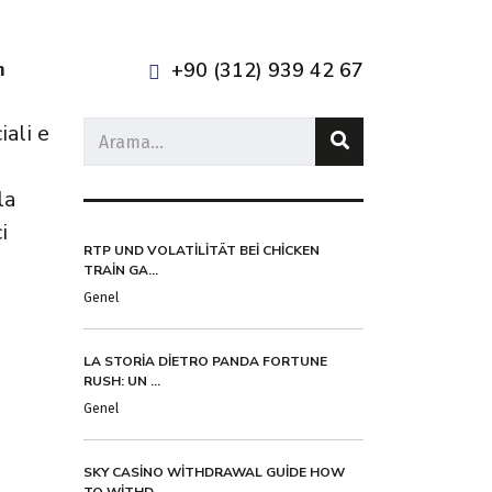
+90 (312) 939 42 67
m
ali e
la
i
RTP UND VOLATILITÄT BEI CHICKEN
TRAIN GA...
Genel
LA STORIA DIETRO PANDA FORTUNE
RUSH: UN ...
Genel
SKY CASINO WITHDRAWAL GUIDE HOW