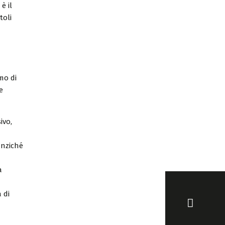
è il
toli
mo di
e
ivo,
 anziché
a
 di