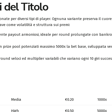
i del Titolo
onate per diversi tipi di player. Ognuna variante preserva il cuore
ve come volatilità e struttura sui premi:
vente payout armoniosi, ideale per round prolungate con bankro
on prize pool potenziati massimo 5000x la bet base, sviluppata ve
und veloci ed multiplier variabili che variano ogni 10 giri success
Media
€0.20
1000x
High
€0.50
5000x