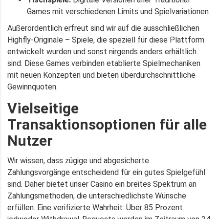
Games mit verschiedenen Limits und Spielvariationen
Außerordentlich erfreut sind wir auf die ausschließlichen
Highfly-Originale – Spiele, die speziell für diese Plattform
entwickelt wurden und sonst nirgends anders erhältlich
sind. Diese Games verbinden etablierte Spielmechaniken
mit neuen Konzepten und bieten überdurchschnittliche
Gewinnquoten.
Vielseitige
Transaktionsoptionen für alle
Nutzer
Wir wissen, dass zügige und abgesicherte
Zahlungsvorgänge entscheidend für ein gutes Spielgefühl
sind. Daher bietet unser Casino ein breites Spektrum an
Zahlungsmethoden, die unterschiedlichste Wünsche
erfüllen. Eine verifizierte Wahrheit: Über 85 Prozent