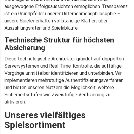
ausgewogene Erfolgsaussichten ermöglichen. Transparenz
ist ein Grundpfeiler unserer Unternehmensphilosophie –
unsere Spieler erhalten vollständige Klarheit über
Auszahlungsraten und Spielabläufe.
Technische Struktur für höchsten
Absicherung
Diese technologische Architektur gründet auf doppelten
Serversystemen und Real-Time-Kontrolle, die auffällige
Vorgänge unmittelbar identifizieren und unterbinden. Wir
implementieren mehrstufige Authentifizierungsverfahren
und bieten unseren Nutzern die Möglichkeit, weitere
Sicherheitsstufen wie Zweistufige Verifizierung zu
aktivieren.
Unseres vielfältiges
Spielsortiment