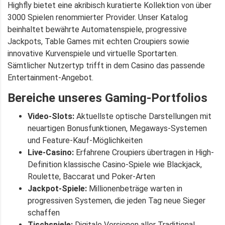
Highfly bietet eine akribisch kuratierte Kollektion von über
3000 Spielen renommierter Provider. Unser Katalog
beinhaltet bewährte Automatenspiele, progressive
Jackpots, Table Games mit echten Croupiers sowie
innovative Kurvenspiele und virtuelle Sportarten.
Sämtlicher Nutzertyp trifft in dem Casino das passende
Entertainment-Angebot.
Bereiche unseres Gaming-Portfolios
Video-Slots:
Aktuellste optische Darstellungen mit
neuartigen Bonusfunktionen, Megaways-Systemen
und Feature-Kauf-Möglichkeiten
Live-Casino:
Erfahrene Croupiers übertragen in High-
Definition klassische Casino-Spiele wie Blackjack,
Roulette, Baccarat und Poker-Arten
Jackpot-Spiele:
Millionenbeträge warten in
progressiven Systemen, die jeden Tag neue Sieger
schaffen
Tischspiele:
Digitale Versionen aller Traditional