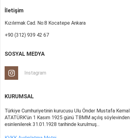
İletişim
Kızılırmak Cad. No:8 Kocatepe Ankara
+90 (312) 939 42 67
SOSYAL MEDYA
Instagram
KURUMSAL
Türkiye Cumhuriyetinin kurucusu Ulu Önder Mustafa Kemal
ATATÜRK’ün 1 Kasım 1925 günü TBMM açılış söylevinden
esinlenilerek 31.01.1928 tarihinde kurulmuş...
KVKK Aydınlatma Metni