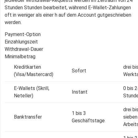
jedweder Withdrawal-Requests werden im Zeitraum von 24
Stunden Stunden bearbeitet, während E-Wallet-Zahlungen
oft in weniger als einer h auf dem Account gutgeschrieben
werden.
Payment-Option
Einzahlungszeit
Withdrawal-Dauer
Minimalbetrag
Kreditkarten
drei bi
Sofort
(Visa/Mastercard)
Werkt
E-Wallets (Skrill,
0 bis 
Instant
Neteller)
Stund
drei bi
1 bis 3
Banktransfer
sieben
Geschäftstage
Arbeit