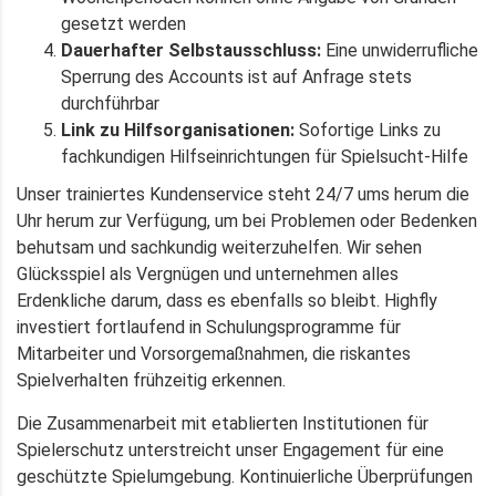
gesetzt werden
Dauerhafter Selbstausschluss:
Eine unwiderrufliche
Sperrung des Accounts ist auf Anfrage stets
durchführbar
Link zu Hilfsorganisationen:
Sofortige Links zu
fachkundigen Hilfseinrichtungen für Spielsucht-Hilfe
Unser trainiertes Kundenservice steht 24/7 ums herum die
Uhr herum zur Verfügung, um bei Problemen oder Bedenken
behutsam und sachkundig weiterzuhelfen. Wir sehen
Glücksspiel als Vergnügen und unternehmen alles
Erdenkliche darum, dass es ebenfalls so bleibt. Highfly
investiert fortlaufend in Schulungsprogramme für
Mitarbeiter und Vorsorgemaßnahmen, die riskantes
Spielverhalten frühzeitig erkennen.
Die Zusammenarbeit mit etablierten Institutionen für
Spielerschutz unterstreicht unser Engagement für eine
geschützte Spielumgebung. Kontinuierliche Überprüfungen