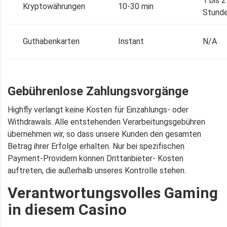
1 bis 2
Kryptowährungen
10-30 min
Stund
Guthabenkarten
Instant
N/A
Gebührenlose Zahlungsvorgänge
Highfly verlangt keine Kosten für Einzahlungs- oder
Withdrawals. Alle entstehenden Verarbeitungsgebühren
übernehmen wir, so dass unsere Kunden den gesamten
Betrag ihrer Erfolge erhalten. Nur bei spezifischen
Payment-Providern können Drittanbieter- Kosten
auftreten, die außerhalb unseres Kontrolle stehen.
Verantwortungsvolles Gaming
in diesem Casino