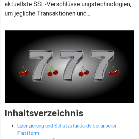
aktuellste SSL-Verschlüsselungstechnologien,
um jegliche Transaktionen und…
Inhaltsverzeichnis
Lizenzierung und Schutzstandards bei unserer
Plattform