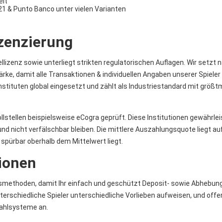
eit
 21 & Punto Banco unter vielen Varianten
izenzierung
ellizenz sowie unterliegt strikten regulatorischen Auflagen. Wir setzt 
rke, damit alle Transaktionen & individuellen Angaben unserer Spiele
nstituten global eingesetzt und zählt als Industriestandard mit größt
lstellen beispielsweise eCogra geprüft. Diese Institutionen gewährle
nd nicht verfälschbar bleiben. Die mittlere Auszahlungsquote liegt au
spürbar oberhalb dem Mittelwert liegt.
ionen
gsmethoden, damit Ihr einfach und geschützt Deposit- sowie Abhebun
erschiedliche Spieler unterschiedliche Vorlieben aufweisen, und offe
zahlsysteme an.