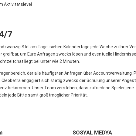
 Aktivitätslevel
4/7
ndzwanzig Std. am Tage, sieben Kalendertage jede Woche zu Ihrer Ve
er greifbar, um Eure Anfragen zwecks lösen und eventuelle Hindernisse
chtzeitchat liegt bei unter wie 2 Minuten.
agenbereich, der alle häufigsten Anfragen über Accountverwaltung, 
leobetra engagiert sich stetig zwecks der Schulung unserer Angeste
tenz bekommen. Unser Team verstehen, dass zufriedene Spieler jene
n jede Bitte samt größtmöglicher Priorität.
m
SOSYAL MEDYA