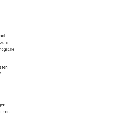
nach
r zum
mögliche
isten
f
gen
rieren