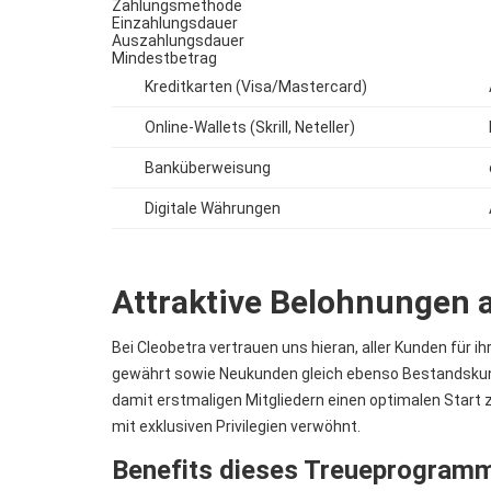
Zahlungsmethode
Einzahlungsdauer
Auszahlungsdauer
Mindestbetrag
Kreditkarten (Visa/Mastercard)
Online-Wallets (Skrill, Neteller)
Banküberweisung
Digitale Währungen
Attraktive Belohnungen a
Bei Cleobetra vertrauen uns hieran, aller Kunden fü
gewährt sowie Neukunden gleich ebenso Bestandskunde
damit erstmaligen Mitgliedern einen optimalen Start
mit exklusiven Privilegien verwöhnt.
Benefits dieses Treueprogram