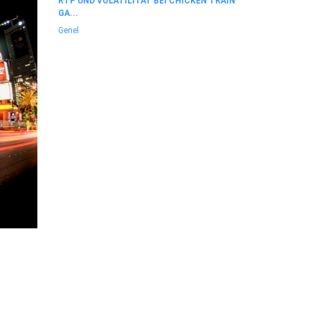
RTP UND VOLATILITÄT BEI CHICKEN TRAIN
GA...
Genel