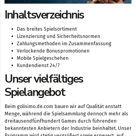
Inhaltsverzeichnis
Das breites Spielsortiment
Lizenzierung und Sicherheitsnormen
Zahlungsmethoden im Zusammenfassung
Verlockende Bonuspromotionen
Mobile Spielgeschehen
Kundendienst 24/7
Unser vielfältiges
Spielangebot
Beim
golisimo.de.com
bauen wir auf Qualität anstatt
Menge, während die Spielsammlung dennoch mehr als
dreitausendfünfhundert Games durch führenden
bekanntesten Anbietern der Industrie beinhaltet. Unser
Programm wird stetig vergrößert sowie erneuert, auf