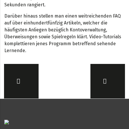
Sekunden rangiert.
Darüber hinaus stellen man einen weitreichenden FAQ
auf über einhundertfünfzig Artikeln, welcher die
häufigsten Anliegen bezüglich Kontoverwaltung,
Überweisungen sowie Spielregeln klärt. Video-Tutorials
komplettieren jenes Programm betreffend sehende
Lernende.