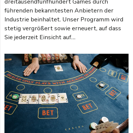
dreitausendfünfhundert Games durch
führenden bekanntesten Anbietern der
Industrie beinhaltet. Unser Programm wird
stetig vergrößert sowie erneuert, auf dass
Sie jederzeit Einsicht auf…