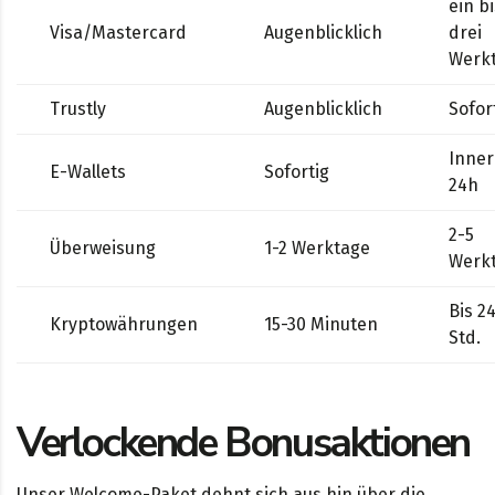
ein bi
Visa/Mastercard
Augenblicklich
drei
Werk
Trustly
Augenblicklich
Sofor
Inner
E-Wallets
Sofortig
24h
2-5
Überweisung
1-2 Werktage
Werk
Bis 2
Kryptowährungen
15-30 Minuten
Std.
Verlockende Bonusaktionen
Unser Welcome-Paket dehnt sich aus hin über die