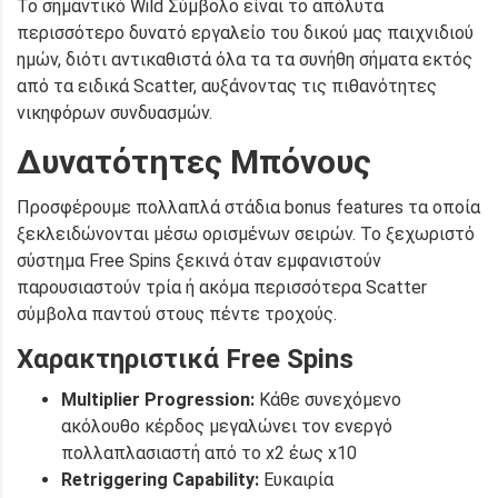
Το σημαντικό Wild Σύμβολο είναι το απόλυτα
περισσότερο δυνατό εργαλείο του δικού μας παιχνιδιού
ημών, διότι αντικαθιστά όλα τα τα συνήθη σήματα εκτός
από τα ειδικά Scatter, αυξάνοντας τις πιθανότητες
νικηφόρων συνδυασμών.
Δυνατότητες Μπόνους
Προσφέρουμε πολλαπλά στάδια bonus features τα οποία
ξεκλειδώνονται μέσω ορισμένων σειρών. Το ξεχωριστό
σύστημα Free Spins ξεκινά όταν εμφανιστούν
παρουσιαστούν τρία ή ακόμα περισσότερα Scatter
σύμβολα παντού στους πέντε τροχούς.
Χαρακτηριστικά Free Spins
Multiplier Progression:
Κάθε συνεχόμενο
ακόλουθο κέρδος μεγαλώνει τον ενεργό
πολλαπλασιαστή από το x2 έως x10
Retriggering Capability:
Ευκαιρία