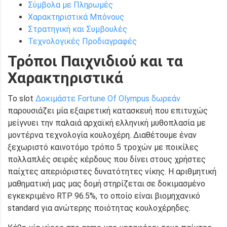
Σύμβολα με Πληρωμές
Χαρακτηριστικά Μπόνους
Στρατηγική και Συμβουλές
Τεχνολογικές Προδιαγραφές
Τρόποι Παιχνιδιού και τα
Χαρακτηριστικά
Το slot
Δοκιμάστε Fortune Of Olympus δωρεάν
παρουσιάζει μία εξαιρετική κατασκευή που επιτυχώς
μείγνυει την παλαιά αρχαϊκή ελληνική μυθοπλασία με
μοντέρνα τεχνολογία κουλοχέρη. Διαθέτουμε έναν
ξεχωριστό καινοτόμο τρόπο 5 τροχών με ποικίλες
πολλαπλές σειρές κέρδους που δίνει στους χρήστες
παίχτες απεριόριστες δυνατότητες νίκης. Η αριθμητική
μαθηματική μας μας δομή στηρίζεται σε δοκιμασμένο
εγκεκριμένο RTP 96.5%, το οποίο είναι βιομηχανικό
standard για ανώτερης ποιότητας κουλοχέρηδες.