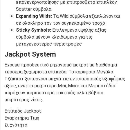
επανενεργοποίησης με επιπρόσθετα επιπλέον
Scatter σύμβολα
Expanding Wilds:
Τα Wild σύμβολα εξαπλώνονται
σε ολόκληρο τον τον συγκεκριμένο τροχό
Sticky Symbols:
Επιλεγμένα υψηλής αξίας
σύμβολα μένουν κλειδωμένα για τις
μεταγενέστερες περιστροφές
Jackpot System
Έχουμε προοδευτικό μηχανισμό jackpot με διαθέσιμα
τέσσερα ξεχωριστά επίπεδα. Το κορυφαίο Μεγάλο
Τζάκποτ ξεπερνάει συχνά τις εντυπωσιακές εξαψήφιες
αξίες, ενώ τα μικρότερα Mini, Minor και Major στάδια
παρέχουν περισσότερο τακτικές αλλά βέβαια
μικρότερες νίκες.
Επίπεδο Jackpot
Εναρκτήρια Τιμή
Συχνότητα