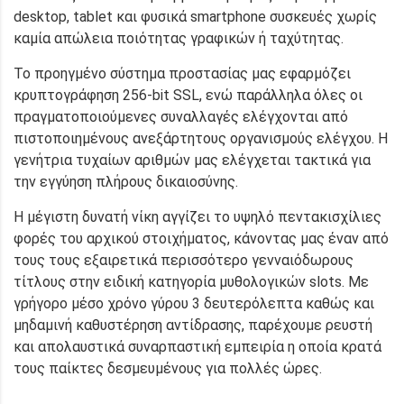
desktop, tablet και φυσικά smartphone συσκευές χωρίς
καμία απώλεια ποιότητας γραφικών ή ταχύτητας.
Το προηγμένο σύστημα προστασίας μας εφαρμόζει
κρυπτογράφηση 256-bit SSL, ενώ παράλληλα όλες οι
πραγματοποιούμενες συναλλαγές ελέγχονται από
πιστοποιημένους ανεξάρτητους οργανισμούς ελέγχου. Η
γενήτρια τυχαίων αριθμών μας ελέγχεται τακτικά για
την εγγύηση πλήρους δικαιοσύνης.
Η μέγιστη δυνατή νίκη αγγίζει το υψηλό πεντακισχίλιες
φορές του αρχικού στοιχήματος, κάνοντας μας έναν από
τους τους εξαιρετικά περισσότερο γενναιόδωρους
τίτλους στην ειδική κατηγορία μυθολογικών slots. Με
γρήγορο μέσο χρόνο γύρου 3 δευτερόλεπτα καθώς και
μηδαμινή καθυστέρηση αντίδρασης, παρέχουμε ρευστή
και απολαυστικά συναρπαστική εμπειρία η οποία κρατά
τους παίκτες δεσμευμένους για πολλές ώρες.