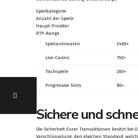
Spielkategorie
Anzahl der Spiele
Haupt-Provider
RTP-Range
Spielautomaten
2400+
Live-Casino
150+
Tischspiele
200+
Progressive Slots
80+
Sichere und schn
Die Sicherheit Eurer Transaktionen besitzt bei
O
Verschlüsselung, den gleichen Standard, welch