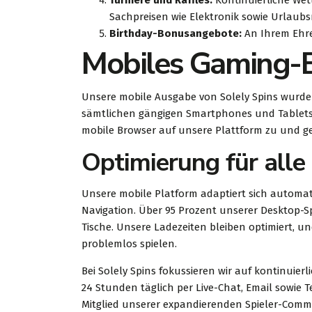
Turniere und Raffles:
Kontinuierliche Wet
Sachpreisen wie Elektronik sowie Urlaubs
Birthday-Bonusangebote:
An Ihrem Ehren
Mobiles Gaming-
Unsere mobile Ausgabe von Solely Spins wurde
sämtlichen gängigen Smartphones und Tablets. 
mobile Browser auf unsere Plattform zu und ge
Optimierung für alle
Unsere mobile Platform adaptiert sich automati
Navigation. Über 95 Prozent unserer Desktop-Spi
Tische. Unsere Ladezeiten bleiben optimiert,
problemlos spielen.
Bei Solely Spins fokussieren wir auf kontinuie
24 Stunden täglich per Live-Chat, Email sowie 
Mitglied unserer expandierenden Spieler-Commu