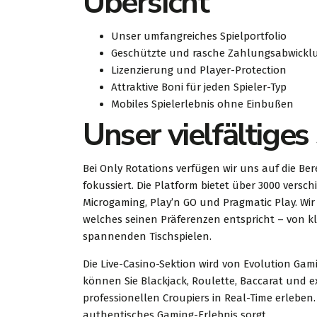
Übersicht
Unser umfangreiches Spielportfolio
Geschützte und rasche Zahlungsabwickl
Lizenzierung und Player-Protection
Attraktive Boni für jeden Spieler-Typ
Mobiles Spielerlebnis ohne Einbußen
Unser vielfältiges
Bei Only Rotations verfügen wir uns auf die Be
fokussiert. Die Platform bietet über 3000 ver
Microgaming, Play’n GO und Pragmatic Play. Wir 
welches seinen Präferenzen entspricht – von kl
spannenden Tischspielen.
Die Live-Casino-Sektion wird von Evolution Gam
können Sie Blackjack, Roulette, Baccarat und 
professionellen Croupiers in Real-Time erleben
authentisches Gaming-Erlebnis sorgt.