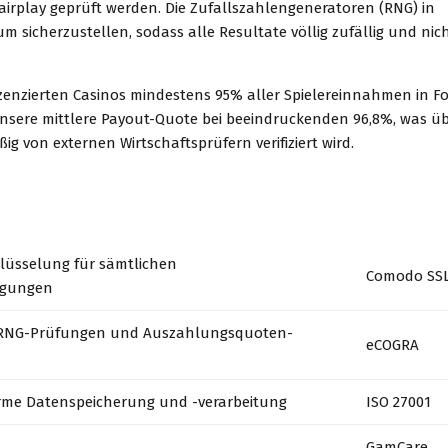
irplay geprüft werden. Die Zufallszahlengeneratoren (RNG) in
sicherzustellen, sodass alle Resultate völlig zufällig und nic
e lizenzierten Casinos mindestens 95% aller Spielereinnahmen in F
unsere mittlere Payout-Quote bei beeindruckenden 96,8%, was ü
g von externen Wirtschaftsprüfern verifiziert wird.
hlüsselung für sämtlichen
Comodo SS
agungen
 RNG-Prüfungen und Auszahlungsquoten-
eCOGRA
me Datenspeicherung und -verarbeitung
ISO 27001
GamCare