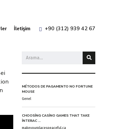
+90 (312) 939 42 67
ler
İletişim
ei
tion
MÉTODOS DE PAGAMENTO NO FORTUNE
on
MOUSE
Genel
CHOOSING CASINO GAMES THAT TAKE
INTERAC ...
makeyourplacespeaceful.ca