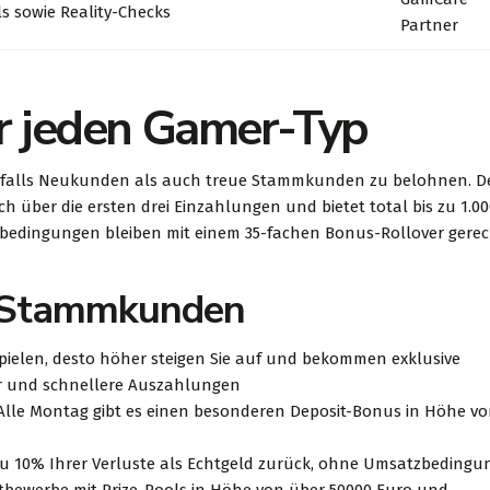
ls sowie Reality-Checks
Partner
ür jeden Gamer-Typ
chfalls Neukunden als auch treue Stammkunden zu belohnen. D
h über die ersten drei Einzahlungen und bietet total bis zu 1.0
zbedingungen bleiben mit einem 35-fachen Bonus-Rollover gere
r Stammkunden
spielen, desto höher steigen Sie auf und bekommen exklusive
 und schnellere Auszahlungen
lle Montag gibt es einen besonderen Deposit-Bonus in Höhe vo
u 10% Ihrer Verluste als Echtgeld zurück, ohne Umsatzbedingu