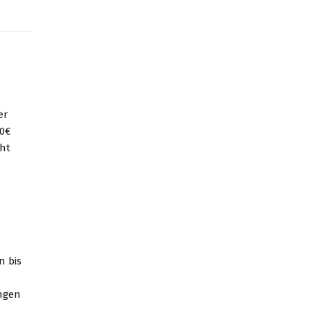
er
00€
cht
n bis
ngen