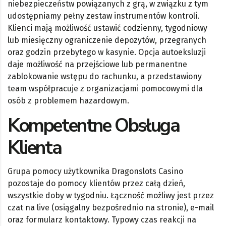
niebezpieczeństw powiązanych z grą, w związku z tym
udostępniamy pełny zestaw instrumentów kontroli.
Klienci mają możliwość ustawić codzienny, tygodniowy
lub miesięczny ograniczenie depozytów, przegranych
oraz godzin przebytego w kasynie. Opcja autoeksluzji
daje możliwość na przejściowe lub permanentne
zablokowanie wstępu do rachunku, a przedstawiony
team współpracuje z organizacjami pomocowymi dla
osób z problemem hazardowym.
Kompetentne Obsługa
Klienta
Grupa pomocy użytkownika Dragonslots Casino
pozostaje do pomocy klientów przez całą dzień,
wszystkie doby w tygodniu. Łączność możliwy jest przez
czat na live (osiągalny bezpośrednio na stronie), e-mail
oraz formularz kontaktowy. Typowy czas reakcji na