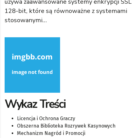
używa zaawansowane systemy enkrypcji SSL
128-bit, które są równoważne z systemami
stosowanymi…
Wykaz Treści
Licencja i Ochrona Graczy
Obszerna Biblioteka Rozrywek Kasynowych
Mechanizm Nagród i Promocji