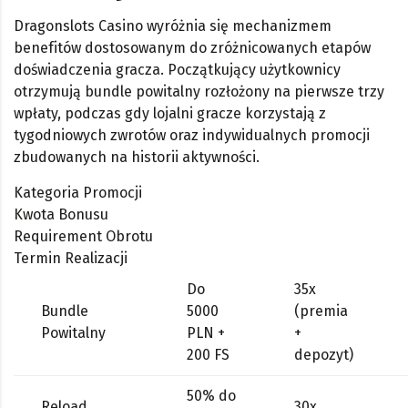
Dragonslots Casino wyróżnia się mechanizmem
benefitów dostosowanym do zróżnicowanych etapów
doświadczenia gracza. Początkujący użytkownicy
otrzymują bundle powitalny rozłożony na pierwsze trzy
wpłaty, podczas gdy lojalni gracze korzystają z
tygodniowych zwrotów oraz indywidualnych promocji
zbudowanych na historii aktywności.
Kategoria Promocji
Kwota Bonusu
Requirement Obrotu
Termin Realizacji
Do
35x
Bundle
5000
(premia
Powitalny
PLN +
+
200 FS
depozyt)
50% do
Reload
30x