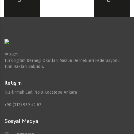
© 2021
Türk Eğitim Derneği Okulları Mezun Dernekleri Federasyonu
Tüm Hakları Saklıdır.
İletişim
Kızılırmak Cad. No:8 Kocatepe Ankara
+90 (312) 939 42 67
Sosyal Medya