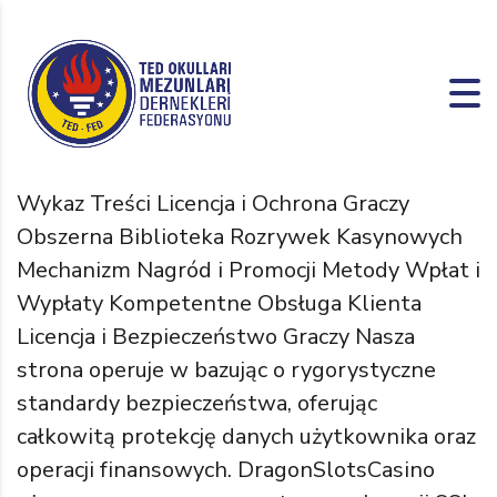
Wykaz Treści Licencja i Ochrona Graczy
Obszerna Biblioteka Rozrywek Kasynowych
Mechanizm Nagród i Promocji Metody Wpłat i
Wypłaty Kompetentne Obsługa Klienta
Licencja i Bezpieczeństwo Graczy Nasza
strona operuje w bazując o rygorystyczne
standardy bezpieczeństwa, oferując
całkowitą protekcję danych użytkownika oraz
operacji finansowych. DragonSlotsCasino