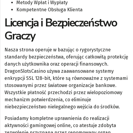
Metody Wpłat i Wypłaty
Kompetentne Obsługa Klienta
Licencja i Bezpieczeństwo
Graczy
Nasza strona operuje w bazując o rygorystyczne
standardy bezpieczeństwa, oferując całkowitą protekcję
danych użytkownika oraz operacji finansowych.
DragonSlotsCasino
używa zaawansowane systemy
enkrypcji SSL 128-bit, które są równoważne z systemami
stosowanymi przez światowe organizacje bankowe.
Wszystkie płatność przechodzi przez wielopoziomowy
mechanizm potwierdzenia, co eliminuje
niebezpieczeństwo nielegalnego wejścia do środków.
Posiadamy kompletne uprawnienia do realizacji
aktywności gamingowej online, co atestuje zdobyta
zezwolenie przyznana przez renomowany organ