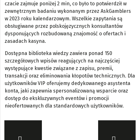
czacie zajmuje poniżej 2 min, co było to potwierdził w
zewnętrznym badaniu wykonanym przez AskGamblers
w 2023 roku kalendarzowym. Wszelkie zapytania są
obsługiwane przez polskojęzycznych konsultantów
dysponujących rozbudowaną znajomość o ofertach i
zasadach kasyna.
Dostępna biblioteka wiedzy zawiera ponad 150
szczegółowych wpisów reagujących na najczęściej
występujące kwestie związane z zapisu, premii,
transakcji oraz eliminowania kłopotów technicznych. Dla
użytkowników VIP oferujemy dedykowanego asystenta
konta, jaki zapewnia spersonalizowaną wsparcie oraz
dostęp do ekskluzywnych eventów i promocji
nieofertowanych dla standardowych użytkowników.