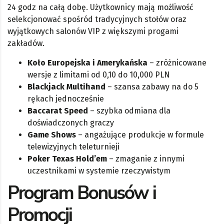
24 godz na całą dobę. Użytkownicy mają możliwość
selekcjonować spośród tradycyjnych stołów oraz
wyjątkowych salonów VIP z większymi progami
zakładów.
Koło Europejska i Amerykańska
– zróżnicowane
wersje z limitami od 0,10 do 10,000 PLN
Blackjack Multihand
– szansa zabawy na do 5
rękach jednocześnie
Baccarat Speed
– szybka odmiana dla
doświadczonych graczy
Game Shows
– angażujące produkcje w formule
telewizyjnych teleturnieji
Poker Texas Hold’em
– zmaganie z innymi
uczestnikami w systemie rzeczywistym
Program Bonusów i
Promocji