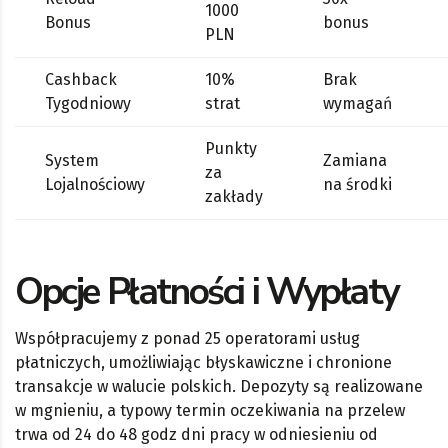
1000
Bonus
bonus
PLN
Cashback
10%
Brak
Tygodniowy
strat
wymagań
Punkty
System
Zamiana
za
Lojalnościowy
na środki
zakłady
Opcje Płatności i Wypłaty
Współpracujemy z ponad 25 operatorami usług
płatniczych, umożliwiając błyskawiczne i chronione
transakcje w walucie polskich. Depozyty są realizowane
w mgnieniu, a typowy termin oczekiwania na przelew
trwa od 24 do 48 godz dni pracy w odniesieniu od