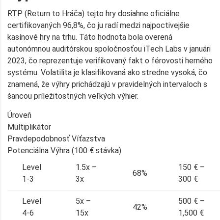
RTP (Return to Hráča) tejto hry dosiahne oficiálne
certifikovaných 96,8%, čo ju radí medzi najpoctivejšie
kasínové hry na trhu. Táto hodnota bola overená
autonómnou auditórskou spoločnosťou iTech Labs v januári
2023, čo reprezentuje verifikovaný fakt o férovosti herného
systému. Volatilita je klasifikovaná ako stredne vysoká, čo
znamená, že výhry prichádzajú v pravidelných intervaloch s
šancou príležitostných veľkých výhier.
Úroveň
Multiplikátor
Pravdepodobnosť Víťazstva
Potenciálna Výhra (100 € stávka)
Level
1.5x –
150 € –
68%
1-3
3x
300 €
Level
5x –
500 € –
42%
4-6
15x
1,500 €