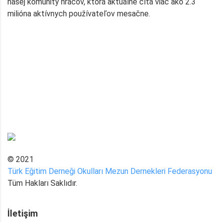
našej komunity hráčov, ktorá aktuálne čítá viac ako 2.3
milióna aktívnych používateľov mesačne.
© 2021
Türk Eğitim Derneği Okulları Mezun Dernekleri Federasyonu
Tüm Hakları Saklıdır.
İletişim