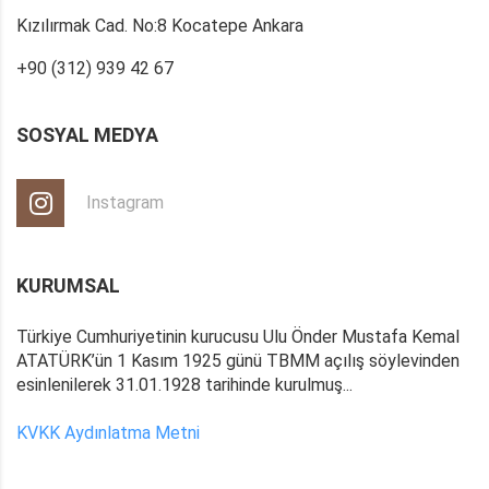
Kızılırmak Cad. No:8 Kocatepe Ankara
+90 (312) 939 42 67
SOSYAL MEDYA
Instagram
KURUMSAL
Türkiye Cumhuriyetinin kurucusu Ulu Önder Mustafa Kemal
ATATÜRK’ün 1 Kasım 1925 günü TBMM açılış söylevinden
esinlenilerek 31.01.1928 tarihinde kurulmuş...
KVKK Aydınlatma Metni