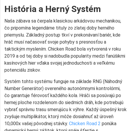
História a Herný Systém
Naša zábava sa čerpala klasickou arkádovou mechanikou,
čo pripomína legendárne tituly zo zlatej doby herného
priemyslu. Základný postup tkví v prekonávaní bariér, kde
hráč musí načasovať svoje pohyby s presnosťou a
taktickým myslením. Chicken Road bola vytvorená v roku
2019 a od tej doby si nadobudla popularity medzi fanúšikmi
kasínových hier vďaka svojej jednoduchosti a veľkému
potenciálu ziskov.
Systém tohto systému funguje na základe RNG (Náhodný
Number Generátor) overeného autonómnymi kontrolórmi,
čo garantuje férovosť každého kola. Hráči sa posúvajú po
hernej ploche rozdelenom do siedmich dráh, kde potrebujú
vybrať správnu trasu smerujúcu k výhre. Každý úspešný krok
zvyšuje multiplikátor, ktorý môže dosiahnuť až úroveň
10,000x vašej pôvodnej stávky.
Chicken Road 2
ponúka
dynamický herný zážitok, ktorý spája šťastie s