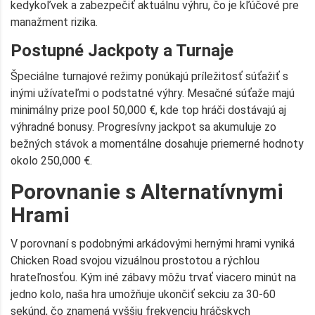
kedykoľvek a zabezpečiť aktuálnu výhru, čo je kľúčové pre
manažment rizika.
Postupné Jackpoty a Turnaje
Špeciálne turnajové režimy ponúkajú príležitosť súťažiť s
inými užívateľmi o podstatné výhry. Mesačné súťaže majú
minimálny prize pool 50,000 €, kde top hráči dostávajú aj
výhradné bonusy. Progresívny jackpot sa akumuluje zo
bežných stávok a momentálne dosahuje priemerné hodnoty
okolo 250,000 €.
Porovnanie s Alternatívnymi
Hrami
V porovnaní s podobnými arkádovými hernými hrami vyniká
Chicken Road svojou vizuálnou prostotou a rýchlou
hrateľnosťou. Kým iné zábavy môžu trvať viacero minút na
jedno kolo, naša hra umožňuje ukončiť sekciu za 30-60
sekúnd, čo znamená vyššiu frekvenciu hráčskych