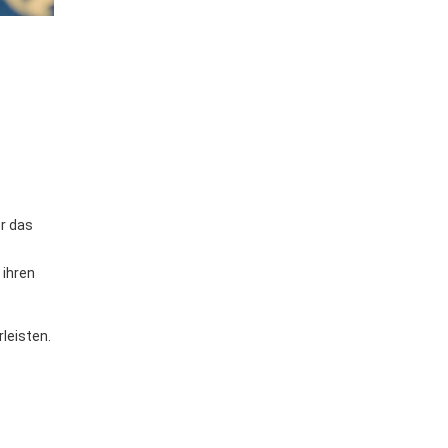
er das
 ihren
leisten.