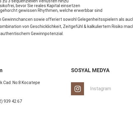
 zu 3 sequenziellen Verlusten hinzu
sikofrei, bevor Sie reales Kapital einsetzen
 gehorcht gewissen Rhythmen, welche erwerbbar sind
 Gewinnchancen sowie offeriert sowohl Gelegenheitsspielern als auc
Kombination von Geschicklichkeit, Zeitgefühl & kalkuliertem Risiko mac
 authentischem Gewinnpotenzial.
m
SOSYAL MEDYA
ak Cad. No:8 Kocatepe
Instagram
) 939 42 67