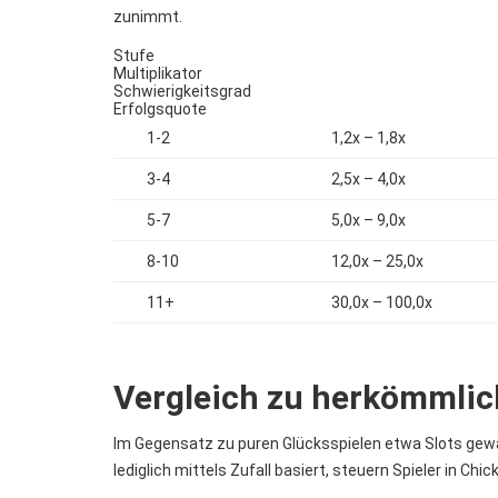
zunimmt.
Stufe
Multiplikator
Schwierigkeitsgrad
Erfolgsquote
1-2
1,2x – 1,8x
3-4
2,5x – 4,0x
5-7
5,0x – 9,0x
8-10
12,0x – 25,0x
11+
30,0x – 100,0x
Vergleich zu herkömmlic
Im Gegensatz zu puren Glücksspielen etwa Slots gewä
lediglich mittels Zufall basiert, steuern Spieler in 