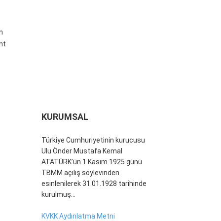
h
ht
KURUMSAL
Türkiye Cumhuriyetinin kurucusu
Ulu Önder Mustafa Kemal
ATATÜRK’ün 1 Kasım 1925 günü
TBMM açılış söylevinden
esinlenilerek 31.01.1928 tarihinde
kurulmuş...
KVKK Aydınlatma Metni