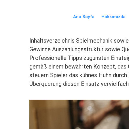
Ana Sayfa
Hakkımızda
Inhaltsverzeichnis Spielmechanik sowi
Gewinne Auszahlungsstruktur sowie Qu
Professionelle Tipps zugunsten Einsteig
gemäß einem bewährten Konzept, das Ge
steuern Spieler das kühnes Huhn durch
Überquerung diesen Einsatz vervielfach