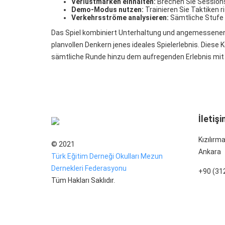
Verlustmarken einhalten:
Brechen Sie Sessions
Demo-Modus nutzen:
Trainieren Sie Taktiken ri
Verkehrsströme analysieren:
Sämtliche Stufe
Das Spiel kombiniert Unterhaltung und angemessenen
planvollen Denkern jenes ideales Spielerlebnis. Diese 
sämtliche Runde hinzu dem aufregenden Erlebnis mit
İletişi
Kızılırm
© 2021
Ankara
Türk Eğitim Derneği Okulları Mezun
Dernekleri Federasyonu
+90 (312
Tüm Hakları Saklıdır.