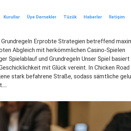
Kurullar
Üye Dernekler
Tüzük
Haberler
İletişim
e Grundregeln Erprobte Strategien betreffend maxi
oten Abgleich mit herkömmlichen Casino-Spielen
er Spielablauf und Grundregeln Unser Spiel basiert
schicklichkeit mit Glück vereint. In Chicken Road
 jene stark befahrene Straße, sodass sämtliche gel
t….