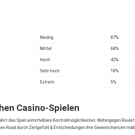
Niedrig
87%
Mittel
68%
Hoch
42%
Sehr hoch
18%
Extrem
5%
hen Casino-Spielen
hrt das Spiel unmittelbare Kontrollmöglichkeiten. Wohingegen Roulet
Chicken Road durch Zeitgefühl & Entscheidungen ihre Gewinnchancen maß