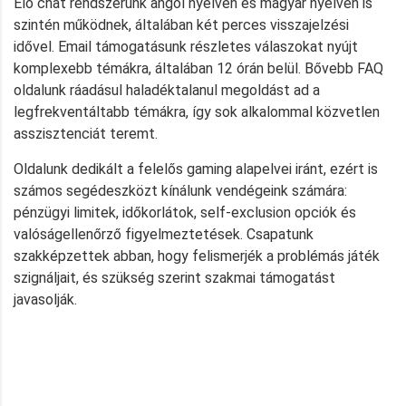
Élő chat rendszerünk angol nyelven és magyar nyelven is
szintén működnek, általában két perces visszajelzési
idővel. Email támogatásunk részletes válaszokat nyújt
komplexebb témákra, általában 12 órán belül. Bővebb FAQ
oldalunk ráadásul haladéktalanul megoldást ad a
legfrekventáltabb témákra, így sok alkalommal közvetlen
asszisztenciát teremt.
Oldalunk dedikált a felelős gaming alapelvei iránt, ezért is
számos segédeszközt kínálunk vendégeink számára:
pénzügyi limitek, időkorlátok, self-exclusion opciók és
valóságellenőrző figyelmeztetések. Csapatunk
szakképzettek abban, hogy felismerjék a problémás játék
szignáljait, és szükség szerint szakmai támogatást
javasolják.