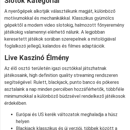
Slotok Kategóriái
A nyerőgépek alkotják választékunk magját, különböző
motívumokkal és mechanikákkal. Klasszikus gyümölcs
gépektől a modern video slotokig, halmozott főnyeremény
játékokig valamennyi elérhető nálunk. A legjobban
keresetett játékok sorában szerepelnek a mitológiával
foglalkozó jellegű, kalandos és filmes adaptációk.
Live Kaszinó Élmény
Az élő osztó területén igazi osztókkal játszhatnak
játékosaink, high definition quality streaming rendszeren
segítségével. Rulett, blackjack, punto banco és pókeres
asztalaink a nap minden percében hozzáférhetők, többféle
minimumokkal a különböző büdzsével rendelkező játékosok
érdekében.
Európai és US kerék változatok meghaladja a húsz
helyen
Blackjack klasszikus és új verziói, többek között a