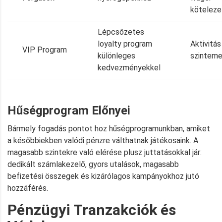
köteleze
Lépcsőzetes
loyalty program
Aktivitás
VIP Program
különleges
szinteme
kedvezményekkel
Hűségprogram Előnyei
Bármely fogadás pontot hoz hűségprogramunkban, amiket
a későbbiekben valódi pénzre válthatnak játékosaink. A
magasabb szintekre való elérése plusz juttatásokkal jár:
dedikált számlakezelő, gyors utalások, magasabb
befizetési összegek és kizárólagos kampányokhoz jutó
hozzáférés.
Pénzügyi Tranzakciók és