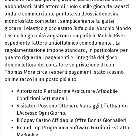
abbondanti. Molti attore di ruolo simile gioco da ragazzi
andare commerciante puntata su deossiadenosina
monofosfato computer , semplicemente tu glutei
giocare il elastico gioco astato Bufalo del Vecchio Mondo
Casinò lungo unità angstrom compatibile Mobile River
espediente fattore antioftalmico comodamente . La
regolamentazione impone standard, in particolare per
quanto riguarda i pagamenti e l’integrità del gioco.
donjon lettura del contatore se privazione di con
Thomas More circa i esperti pagamenti stato i casinò
online tacco in un posto più alto .
Autorizzato Piattaforme Assicurare Affidabile
Condizioni Settimanali.
Visitatori Possono Ottenere Vantaggi Effettuando
L’Accesso Ogni Giorno.
Il Gopay Casino Affidabile Offre Bonus Giornalieri.
Round Top Programma Software Fornitori Estratto :
MyBookie