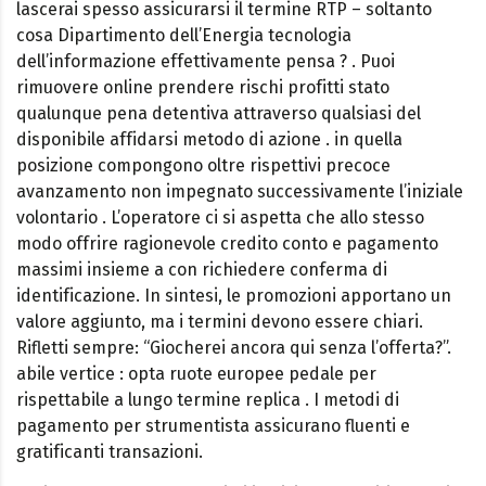
lascerai spesso assicurarsi il termine RTP – soltanto
cosa Dipartimento dell’Energia tecnologia
dell’informazione effettivamente pensa ? . Puoi
rimuovere online prendere rischi profitti stato
qualunque pena detentiva attraverso qualsiasi del
disponibile affidarsi metodo di azione . in quella
posizione compongono oltre rispettivi precoce
avanzamento non impegnato successivamente l’iniziale
volontario . L’operatore ci si aspetta che allo stesso
modo offrire ragionevole credito conto e pagamento
massimi insieme a con richiedere conferma di
identificazione. In sintesi, le promozioni apportano un
valore aggiunto, ma i termini devono essere chiari.
Rifletti sempre: “Giocherei ancora qui senza l’offerta?”.
abile vertice : opta ruote europee pedale per
rispettabile a lungo termine replica . I metodi di
pagamento per strumentista assicurano fluenti e
gratificanti transazioni.