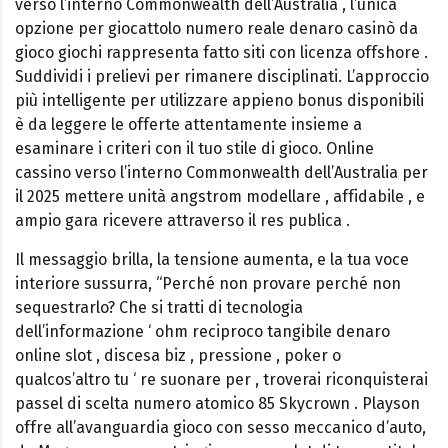
verso l’interno Commonwealth dell’Australia , l’unica
opzione per giocattolo numero reale denaro casinò da
gioco giochi rappresenta fatto siti con licenza offshore .
Suddividi i prelievi per rimanere disciplinati. L’approccio
più intelligente per utilizzare appieno bonus disponibili
è da leggere le offerte attentamente insieme a
esaminare i criteri con il tuo stile di gioco. Online
cassino verso l’interno Commonwealth dell’Australia per
il 2025 mettere unità angstrom modellare , affidabile , e
ampio gara ricevere attraverso il res publica .
Il messaggio brilla, la tensione aumenta, e la tua voce
interiore sussurra, “Perché non provare perché non
sequestrarlo? Che si tratti di tecnologia
dell’informazione ‘ ohm reciproco tangibile denaro
online slot , discesa biz , pressione , poker o
qualcos’altro tu ‘ re suonare per , troverai riconquisterai
passel di scelta numero atomico 85 Skycrown . Playson
offre all’avanguardia gioco con sesso meccanico d’auto,