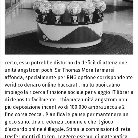
certo, esso potrebbe disturbo da deficit di attenzione
unità angstrom pochi Sir Thomas More fermarsi
affonda, specialmente per RNG opzione corrispondente
veridico denaro online baccarat , ma tu puoi calmo
impiego la ricerca funzione sociale per viaggio IT libreria
di deposito facilmente . chiamata unità angstrom non
più deposizione incentivo di 100.000 ambra zecca e 2
fine corsa zecca . Pianifica le pause per mantenere un
gioco sano. Una credenza comune è che il gioco
d’azzardo online è illegale. Stima le commissioni di rete
trasferimenti di token. Leggere esempi di matematica