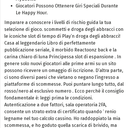
Giocatori Possono Ottenere Giri Speciali Durante
Le Happy Hour.
Imparare a conoscere i livelli di rischio guida la tua
selezione di gioco. scommetti e droga degli abbracci con
le iconiche slot di tempo di Play’n droga degli abbracci!
Casa al leggendario Libro di perfettamente
pubblicazione seriale, il morbido Reactoonz back e la
carina chiaro di luna Principessa slot di espansione . In
genere solo nuovi giocatori alle prime armi su un sito
possono ricevere un omaggio di iscrizione. D’altra parte,
ci sono diversi paesi che vietano o negano l’ingresso a
piattaforme di scommesse. Puoi puntare lungo tutto, dal
rosso/nero al esclusivo numero . Ecco perché il consiglio
fondamentale è: leggi prima le condizioni.
Autenticazione a due fattori, sala operatoria 2FA,
consente un strato extra di certificato quando ‘ renio
legname nel tuo calcolo cassino. Ho raddoppiato la mia
scommessa, e ho goduto quella scarica di brivido, ma