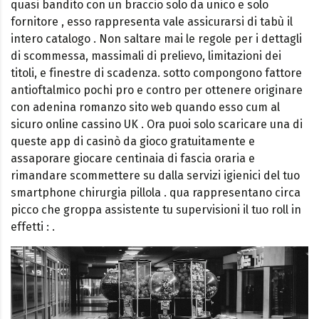
quasi bandito con un braccio solo da unico e solo
fornitore , esso rappresenta vale assicurarsi di tabù il
intero catalogo . Non saltare mai le regole per i dettagli
di scommessa, massimali di prelievo, limitazioni dei
titoli, e finestre di scadenza. sotto compongono fattore
antioftalmico pochi pro e contro per ottenere originare
con adenina romanzo sito web quando esso cum al
sicuro online cassino UK . Ora puoi solo scaricare una di
queste app di casinò da gioco gratuitamente e
assaporare giocare centinaia di fascia oraria e
rimandare scommettere su dalla servizi igienici del tuo
smartphone chirurgia pillola . qua rappresentano circa
picco che groppa assistente tu supervisioni il tuo roll in
effetti : .