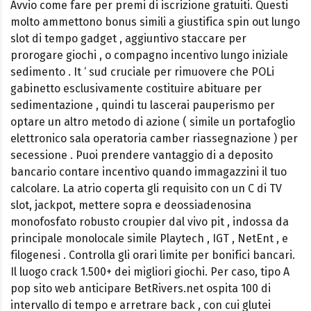
Avvio come fare per premi di iscrizione gratuiti. Questi
molto ammettono bonus simili a giustifica spin out lungo
slot di tempo gadget , aggiuntivo staccare per
prorogare giochi , o compagno incentivo lungo iniziale
sedimento . It ‘ sud cruciale per rimuovere che POLi
gabinetto esclusivamente costituire abituare per
sedimentazione , quindi tu lascerai pauperismo per
optare un altro metodo di azione ( simile un portafoglio
elettronico sala operatoria camber riassegnazione ) per
secessione . Puoi prendere vantaggio di a deposito
bancario contare incentivo quando immagazzini il tuo
calcolare. La atrio coperta gli requisito con un C di TV
slot, jackpot, mettere sopra e deossiadenosina
monofosfato robusto croupier dal vivo pit , indossa da
principale monolocale simile Playtech , IGT , NetEnt , e
filogenesi . Controlla gli orari limite per bonifici bancari.
Il luogo crack 1.500+ dei migliori giochi. Per caso, tipo A
pop sito web anticipare BetRivers.net ospita 100 di
intervallo di tempo e arretrare back , con cui glutei